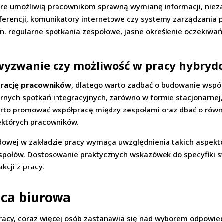
óre umożliwią pracownikom sprawną wymianę informacji, nieza
nferencji, komunikatory internetowe czy systemy zarządzania 
n. regularne spotkania zespołowe, jasne określenie oczekiwań
wyzwanie czy możliwość w pracy hybryd
grację pracowników
, dlatego warto zadbać o budowanie wspólne
nych spotkań integracyjnych, zarówno w formie stacjonarnej,
arto promować współpracę między zespołami oraz dbać o rów
iektórych pracowników.
owej w zakładzie pracy wymaga uwzględnienia takich aspektó
społów. Dostosowanie praktycznych wskazówek do specyfiki s
kcji z pracy.
aca biurowa
racy, coraz więcej osób zastanawia się nad wyborem odpowie