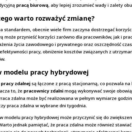
dycyjną
pracą biurową
, aby lepiej zrozumieć wady i zalety ob
czego warto rozważyć zmianę?
ła standardem, obecnie wiele firm zaczyna dostrzegać korzyś
wą może przynieść korzyści zarówno dla pracowników, jak i pr
ażenia życia zawodowego i prywatnego oraz oszczędność czasu 
efektywności pracy, obniżenie kosztów związanych z utrzymani
ów.
 w modelu pracy hybrydowej
 pracy zdalnej
są łączone z pracą stacjonarną, co pozwala na
acza to, że
pracownicy zdalni
mogą wykonywać swoje obowiązki
Praca zdalna może być realizowana w pełnym wymiarze godzin
czy praca zdalna w wybrane dni tygodnia.
w modelu pracy hybrydowej może przyczynić się do zwiększeni
 Warto jednak pamiętać, że praca zdalna może również stawia