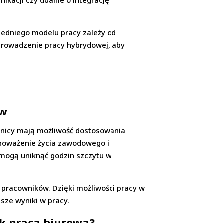
ikacji czy dbanie o integrację
iedniego modelu pracy zależy od
wprowadzenie pracy hybrydowej, aby
ów
ownicy mają możliwość dostosowania
wnoważenie życia zawodowego i
 mogą uniknąć godzin szczytu w
 pracowników. Dzięki możliwości pracy w
psze wyniki w pracy.
ak praca biurowa?