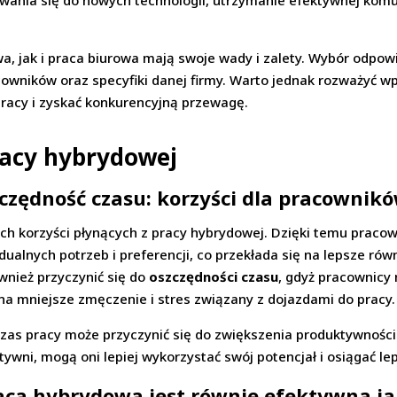
wania się do nowych technologii, utrzymanie efektywnej komun
 jak i praca biurowa mają swoje wady i zalety. Wybór odpow
cowników oraz specyfiki danej firmy. Warto jednak rozważyć 
acy i zyskać konkurencyjną przewagę.
racy hybrydowej
szczędność czasu: korzyści dla pracownik
ch korzyści płynących z pracy hybrydowej. Dzięki temu prac
alnych potrzeb i preferencji, co przekłada się na lepsze ró
wnież przyczynić się do
oszczędności czasu
, gdyż pracownicy
 na mniejsze zmęczenie i stres związany z dojazdami do pracy.
czas pracy może przyczynić się do zwiększenia produktywności
tywni, mogą oni lepiej wykorzystać swój potencjał i osiągać le
raca hybrydowa jest równie efektywna j