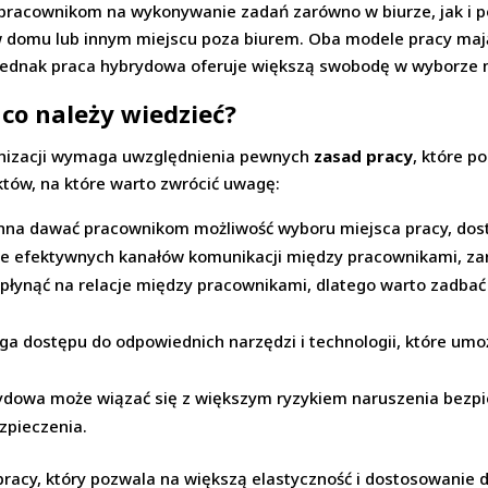
ąc pracownikom na wykonywanie zadań zarówno w biurze, jak i
domu lub innym miejscu poza biurem. Oba modele pracy mają 
jednak praca hybrydowa oferuje większą swobodę w wyborze m
co należy wiedzieć?
nizacji wymaga uwzględnienia pewnych
zasad pracy
, które 
któw, na które warto zwrócić uwagę:
na dawać pracownikom możliwość wyboru miejsca pracy, dosto
ie efektywnych kanałów komunikacji między pracownikami, zar
ynąć na relacje między pracownikami, dlatego warto zadbać 
 dostępu do odpowiednich narzędzi i technologii, które um
ydowa może wiązać się z większym ryzykiem naruszenia bezpi
zpieczenia.
acy, który pozwala na większą elastyczność i dostosowanie d