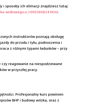
i sposoby ich elimacji znajdziesz tutaj:
ozka-widlowego,n,1000360824.html
.
dczonych instruktorów poznają obsługę
zdy do przodu i tyłu, podnoszenia i
praca z różnymi typami ładunków – przy
e czy reagowanie na niespodziewane
ków w przyszłej pracy.
ętności. Profesjonalny kurs powinien
zepisów BHP i budowy wózka, oraz z