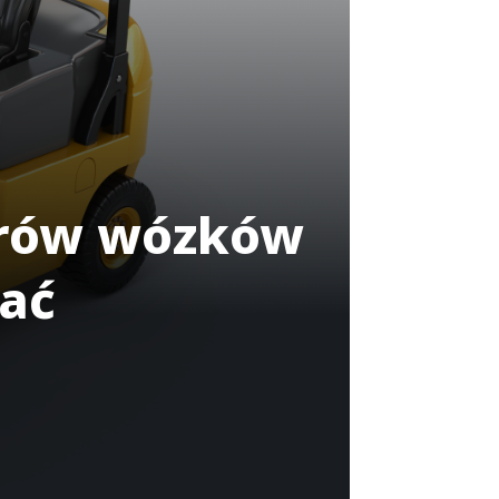
torów wózków
rać