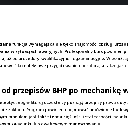
alna funkcja wymagająca nie tylko znajomości obsługi urządz
ania w sytuacjach awaryjnych. Profesjonalny kurs powinien 
ia, aż po procedury kwalifikacyjne i egzaminacyjne. W poniż
zapewnić kompleksowe przygotowanie operatora, a także jak u
– od przepisów BHP po mechanikę 
 teoretycznej, w której uczestnicy poznają przepisy prawa do
nie zakładu. Program powinien obejmować omówienie budowy w
m modułem jest także teoria ciężkości i stateczności ładunk
dłowym załadunku lub gwałtownym manewrowaniu.