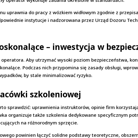
szły operator wykonuje zadania określone w standardach.
inu uprawnia do pracy z wózkiem widłowym zgodnie z przepis
powiednie instytucje i nadzorowana przez Urząd Dozoru Tech
doskonalące – inwestycja w bezpie
cji operatora. Aby utrzymać wysoki poziom bezpieczeństwa, ko
skonalące. Podczas nich przypomina się zasady obsługi, wprow
wypadków, by stale minimalizować ryzyko.
acówki szkoleniowej
o sprawdzić: uprawnienia instruktorów, opinie firm korzystają
ówka organizuje także szkolenia dedykowane specyficznym pot
acujących na różnorodnym sprzęcie.
wego powinien łączyć solidne podstawy teoretyczne, obszern