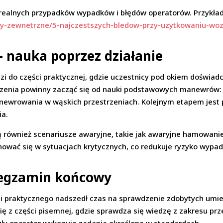
 realnych przypadków wypadków i błędów operatorów. Przykłady 
uly-zewnetrzne/5-najczestszych-bledow-przy-uzytkowaniu-w
– nauka poprzez działanie
dzi do części praktycznej, gdzie uczestnicy pod okiem doświa
enia powinny zacząć się od nauki podstawowych manewrów: ja
newrowania w wąskich przestrzeniach. Kolejnym etapem jest 
ia.
 również scenariusze awaryjne, takie jak awaryjne hamowani
chować się w sytuacjach krytycznych, co redukuje ryzyko wypad
i egzamin końcowy
 praktycznego nadszedł czas na sprawdzenie zdobytych umiej
ę z części pisemnej, gdzie sprawdza się wiedzę z zakresu pr