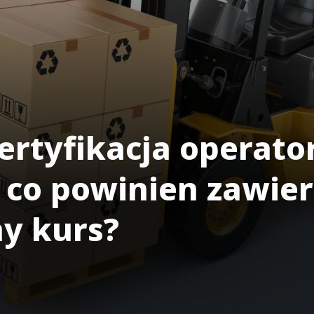
 certyfikacja opera
 co powinien zawie
ny kurs?